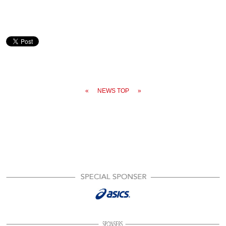
«
NEWS TOP
»