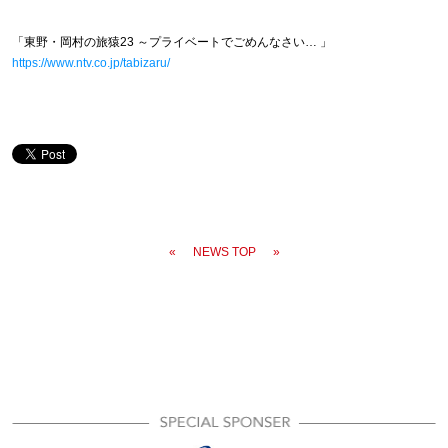
「東野・岡村の旅猿23 ～プライベートでごめんなさい… 」
https://www.ntv.co.jp/tabizaru/
«
NEWS TOP
»