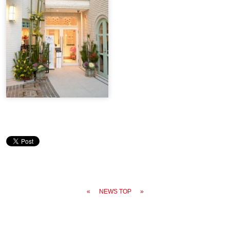
«
NEWS TOP
»