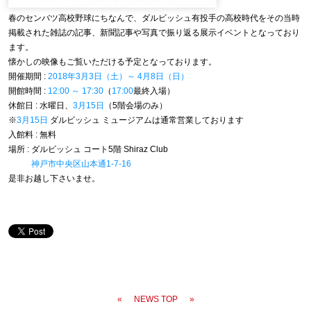
春のセンバツ高校野球にちなんで、ダルビッシュ有投手の高校時代をその当時
掲載された雑誌の記事、新聞記事や写真で振り返る展示イベントとなっており
ます。
懐かしの映像もご覧いただける予定となっております。
開催期間 :
2018年3月3日（土）～ 4月8日（日）
開館時間 :
12:00 ～ 17:30
（
17:00
最終入場）
休館日 : 水曜日、
3月15日
（5階会場のみ）
※
3月15日
ダルビッシュ ミュージアムは通常営業しております
入館料 : 無料
場所 : ダルビッシュ コート5階 Shiraz Club
神戸市中央区山本通1-7-16
是非お越し下さいませ。
«
NEWS TOP
»