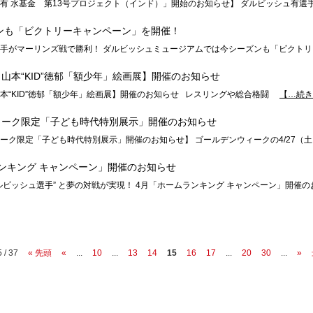
有 水基金 第13号プロジェクト（インド）」開始のお知らせ】 ダルビッシュ有選
ズンも「ビクトリーキャンペーン」を開催！
手がマーリンズ戦で勝利！ ダルビッシュミュージアムでは今シーズンも「ビクトリ
山本“KID”徳郁「額少年」絵画展】開催のお知らせ
本“KID”徳郁「額少年」絵画展】開催のお知らせ レスリングや総合格闘
【…続き
ィーク限定「子ども時代特別展示」開催のお知らせ
ーク限定「子ども時代特別展示」開催のお知らせ】 ゴールデンウィークの4/27（
ンキング キャンペーン」開催のお知らせ
ルビッシュ選手” と夢の対戦が実現！ 4月「ホームランキング キャンペーン」開催の
 / 37
« 先頭
«
...
10
...
13
14
15
16
17
...
20
30
...
»