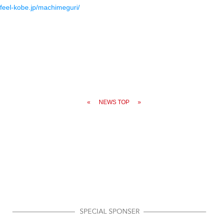
.feel-kobe.jp/machimeguri/
«
NEWS TOP
»