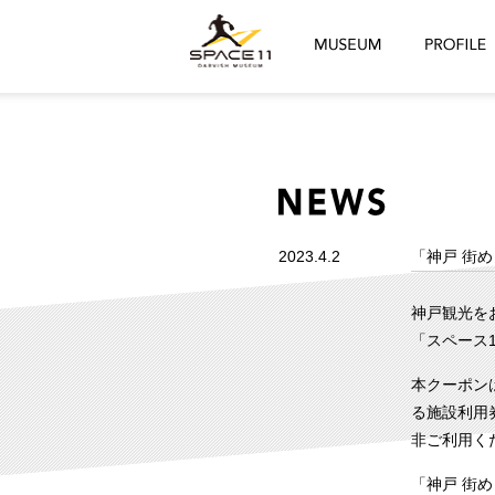
2023.4.2
「神戸 街め
神戸観光をお
「スペース
本クーポン
る施設利用
非ご利用く
「神戸 街め