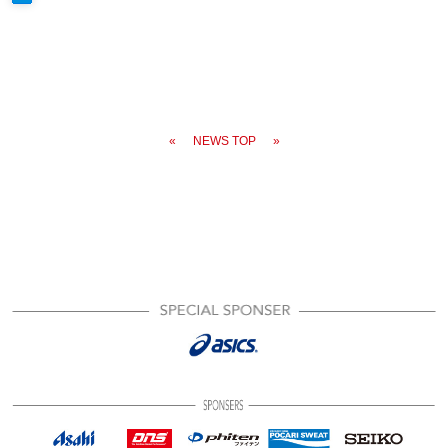
«
NEWS TOP
»