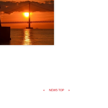
«
NEWS TOP
»