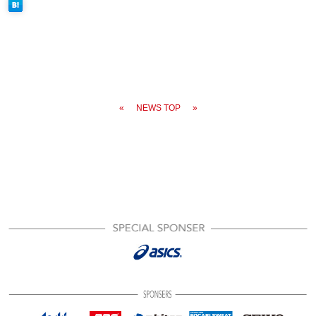
«
NEWS TOP
»