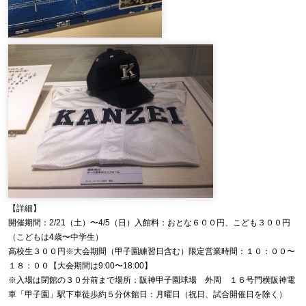
【詳細】
開催期間：2/21（土）〜4/5（日）入館料：おとな６００円、こども３００円
（こどもは4歳〜中学生）
高校生３００円※大会期間（甲子園練習日含む）限定営業時間：１０：００〜
１８：００【大会期間は9:00〜18:00】
※入場は閉館の３０分前まで場所：阪神甲子園球場 外周 １６号門横阪神電
車「甲子園」駅下車徒歩約５分休館日：月曜日（祝日、試合開催日を除く）